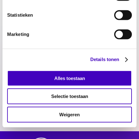
via
info@cocmiddennederland.nl
.
Statistieken
Voor toegang moet je een geldig coronatoegangsbewijs
kunnen laten zien. Het gaat hierbij om een vaccinatie-,
Marketing
test- of herstelbewijs. Dit kan je tonen via de app
CoronaCheck of op papier. Kijk voor meer informatie
hierover op de website van
Testen voor Toegang
.
Details tonen
Delen:
Alles toestaan
Selectie toestaan
Weigeren