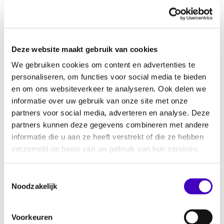
van LHBTIQ+ personen. Teveel mensen uit
deze gemeenschap ervaren nog regelmatig
incidenten zoals uitschelden, intimidatie,
Deze website maakt gebruik van cookies
pesterijen, bedreiging en/of geweld. Mensen
We gebruiken cookies om content en advertenties te
passen hun uiterlijk, kleding of gedrag aan om
personaliseren, om functies voor social media te bieden
hun veiligheid te waarborgen. Mensen moeten
en om ons websiteverkeer te analyseren. Ook delen we
zichzelf kunnen blijven.
informatie over uw gebruik van onze site met onze
partners voor social media, adverteren en analyse. Deze
Panelleden met diverse achtergronden gaan
partners kunnen deze gegevens combineren met andere
met elkaar in gesprek. Waar gaat het mis? Wat
informatie die u aan ze heeft verstrekt of die ze hebben
moet er gebeuren? Hoe kunnen we elkaar
verzameld op basis van uw gebruik van hun services.
binnen de gemeenschap ondersteunen?
Toestemmingsselectie
Het evenement is op locatie te volgen in
Noodzakelijk
TivoliVredenburg.
Meld je hier aan.
Ook te volgen via livestream. Voor de link
Voorkeuren
meld je je aan