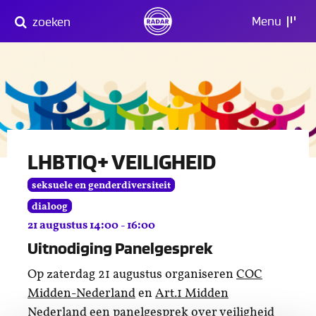
Direct
Menu
zoeken
naar
content
LHBTIQ+ VEILIGHEID
seksuele en genderdiversiteit
dialoog
21 augustus 14:00 - 16:00
Uitnodiging Panelgesprek
Op zaterdag 21 augustus organiseren
COC
Midden-Nederland
en
Art.1 Midden
Nederland
een panelgesprek over veiligheid