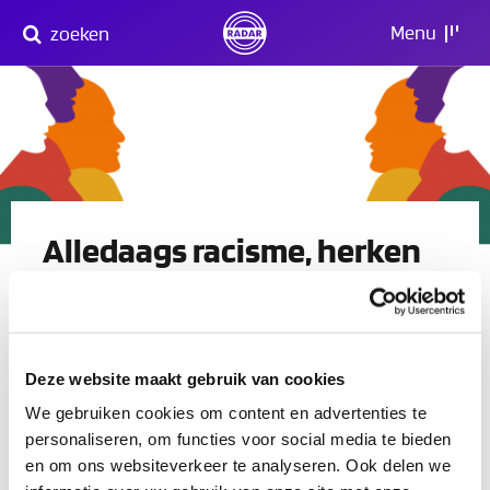
Direct
Menu
zoeken
naar
content
Alledaags racisme, herken
jij het?
discriminatie
racisme
dialoog
Deze website maakt gebruik van cookies
16 maart 13:30 - 17:00
We gebruiken cookies om content en advertenties te
Deze bijeenkomst is helaas geannuleerd.
personaliseren, om functies voor social media te bieden
RADAR volgt de richtlijnen van het RIVM om
en om ons websiteverkeer te analyseren. Ook delen we
verdere verspreiding van COVID-19 tegen te