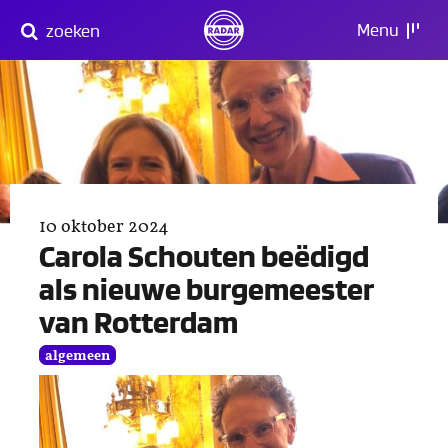
Direct
Menu
zoeken
naar
content
10 oktober 2024
Carola Schouten beëdigd
als nieuwe burgemeester
van Rotterdam
algemeen