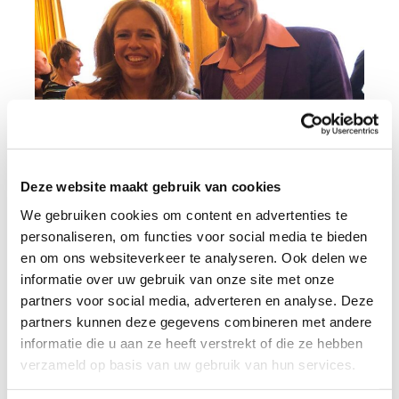
Deze website maakt gebruik van cookies
We gebruiken cookies om content en advertenties te
personaliseren, om functies voor social media te bieden
en om ons websiteverkeer te analyseren. Ook delen we
informatie over uw gebruik van onze site met onze
partners voor social media, adverteren en analyse. Deze
Op donderdag 10 oktober 2024 werd
Carola
partners kunnen deze gegevens combineren met andere
Schouten officieel beëdigd als
informatie die u aan ze heeft verstrekt of die ze hebben
burgemeester van Gemeente Rotterdam.
verzameld op basis van uw gebruik van hun services.
Onze directeur-bestuurder,
Sjaak van der