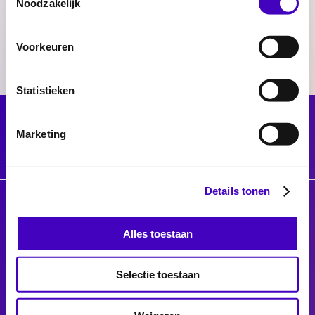
Noodzakelijk
Voorkeuren
Statistieken
Marketing
Details tonen
© 2026 Radar
Privacyverklaring
Alles toestaan
Toegankelijkheidsverklaring
Voor gemeenten
Selectie toestaan
Werken bij RADAR
Facebook
Twitter
Instagram