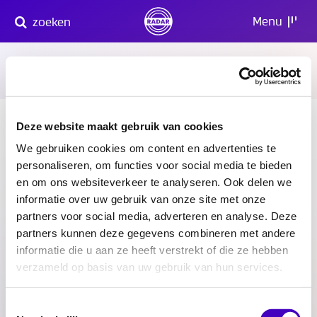
Direct
Menu
zoeken
naar
content
10 oktober 2019
Word jij gediscrimineerd?
Deze website maakt gebruik van cookies
We gebruiken cookies om content en advertenties te
Uitgescholden op straat vanwege je
personaliseren, om functies voor social media te bieden
hoofddoek? Gepest door de buren omdat je
en om ons websiteverkeer te analyseren. Ook delen we
homoseksueel bent? Je contract niet verlengd
informatie over uw gebruik van onze site met onze
omdat je zwanger bent? De kans is groot dat
partners voor social media, adverteren en analyse. Deze
het om verboden onderscheid gaat. Kom in
partners kunnen deze gegevens combineren met andere
actie!
informatie die u aan ze heeft verstrekt of die ze hebben
verzameld op basis van uw gebruik van hun services.
Delen:
Toestemmingsselectie