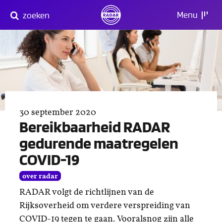
Direct
Menu
zoeken
naar
content
30 september 2020
Bereikbaarheid RADAR
gedurende maatregelen
COVID-19
over radar
RADAR volgt de richtlijnen van de
Rijksoverheid om verdere verspreiding van
COVID-19 tegen te gaan. Vooralsnog zijn alle