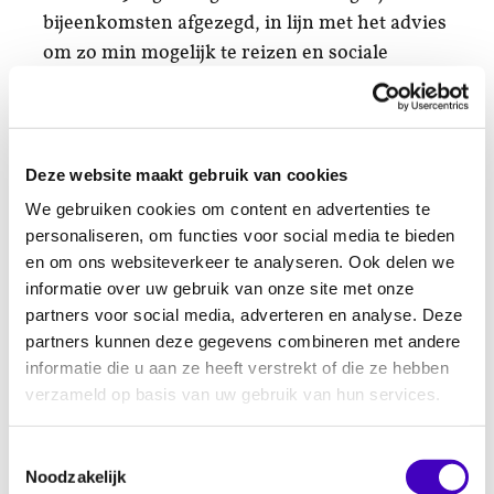
bijeenkomsten afgezegd, in lijn met het advies
om zo min mogelijk te reizen en sociale
contacten te beperken.
De kantoren van RADAR zijn in
overeenstemming met het advies van de
Deze website maakt gebruik van cookies
Rijksoverheid gesloten voor
We gebruiken cookies om content en advertenties te
bezoekers. Medewerkers werken zoveel
personaliseren, om functies voor social media te bieden
mogelijk vanuit huis. Wij zoeken graag met u
en om ons websiteverkeer te analyseren. Ook delen we
naar een alternatief om met elkaar in
informatie over uw gebruik van onze site met onze
verbinding te blijven, bijvoorbeeld via
partners voor social media, adverteren en analyse. Deze
partners kunnen deze gegevens combineren met andere
telefoon, FaceTime of Skype.
informatie die u aan ze heeft verstrekt of die ze hebben
Wij zijn elke werkdag van
9 tot 17 uur
verzameld op basis van uw gebruik van hun services.
telefonisch bereikbaar.
Buiten deze tijden kunt
u ons antwoordapparaat inspreken. Mogelijk
Toestemmingsselectie
Noodzakelijk
kunnen wij u niet doorverbinden en moeten