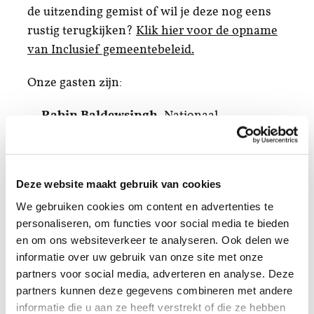
de uitzending gemist of wil je deze nog eens
rustig terugkijken?
Klik hier voor de opname
van Inclusief gemeentebeleid.
Onze gasten zijn:
Rabin Baldewsingh
, Nationaal
Coördinator tegen Discriminatie en
Racisme
Ivo van de Boer
, directeur van Excap,
Deze website maakt gebruik van cookies
onderzoeks- en adviesbureau op het gebied
We gebruiken cookies om content en advertenties te
van customer experience en employee
personaliseren, om functies voor social media te bieden
experience
en om ons websiteverkeer te analyseren. Ook delen we
informatie over uw gebruik van onze site met onze
Mpanzu Bamenga,
raadslid in Eindhoven
partners voor social media, adverteren en analyse. Deze
en gekozen tot MensenrechtenMens 2021
partners kunnen deze gegevens combineren met andere
vanwege zijn strijd tegen etnisch profileren
informatie die u aan ze heeft verstrekt of die ze hebben