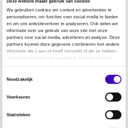
Deze website maakt gebruik van cookies
is voor vervoer afhankelijk van haar
We gebruiken cookies om content en advertenties te
echtgenoot. Zij zoeken een sociale
personaliseren, om functies voor social media te bieden
huurwoning voor 55-plussers die
en om ons websiteverkeer te analyseren. Ook delen we
rolstoeltoegankelijk is. De vrouw reageerde
informatie over uw gebruik van onze site met onze
twee keer op een woning van een
partners voor social media, adverteren en analyse. Deze
partners kunnen deze gegevens combineren met andere
woningstichting. Volgens haar stelde de
informatie die u aan ze heeft verstrekt of die ze hebben
woningstichting haar beide keren niet in de
verzameld op basis van uw gebruik van hun services.
gelegenheid om de woning te bezichtigen op
een dag dat zij over vervoer kon beschikken.
Toestemmingsselectie
De woningstichting betwist de gang van zaken
Noodzakelijk
zoals de vrouw die schetst.
Het College voor de Rechten van de Mens
Voorkeuren
oordeelt dat Stichting Arcade mensen en
wonen jegens de vrouw geen verboden
Statistieken
onderscheid op grond van handicap of
chronische ziekte heeft gemaakt.