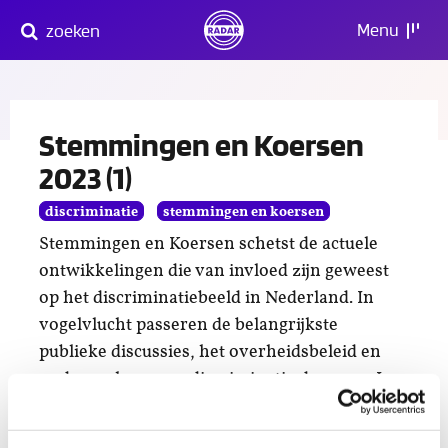
Direct
Menu
zoeken
naar
content
Stemmingen en Koersen
2023 (1)
discriminatie
stemmingen en koersen
Stemmingen en Koersen schetst de actuele
ontwikkelingen die van invloed zijn geweest
op het discriminatiebeeld in Nederland. In
vogelvlucht passeren de belangrijkste
publieke discussies, het overheidsbeleid en
onderzoeken naar discriminatie de revue. In
deze editie over de eerste helft van 2023
komen onder andere aan bod: de excuses van