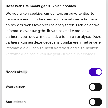
de koning voor het slavernijverleden, geweld
Deze website maakt gebruik van cookies
en intimidatie van LHBTIQ+ personen,
We gebruiken cookies om content en advertenties te
mogelijk discriminerende fraudecontroles
personaliseren, om functies voor social media te bieden
door DUO, de gelijkebehandelingswetgeving
en om ons websiteverkeer te analyseren. Ook delen we
in Caribisch Nederland, het VN-verdrag
informatie over uw gebruik van onze site met onze
handicap en onderzoeken naar seksueel
partners voor social media, adverteren en analyse. Deze
grensoverschrijdend gedrag.
partners kunnen deze gegevens combineren met andere
informatie die u aan ze heeft verstrekt of die ze hebben
verzameld op basis van uw gebruik van hun services.
Toestemmingsselectie
Noodzakelijk
Voorkeuren
Statistieken