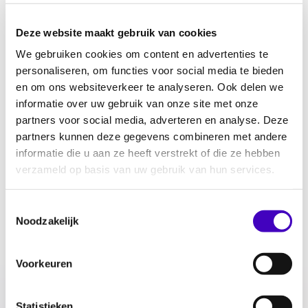
Deze website maakt gebruik van cookies
We gebruiken cookies om content en advertenties te
personaliseren, om functies voor social media te bieden
De
Monitor Discriminatie regio Zeeland-West-
en om ons websiteverkeer te analyseren. Ook delen we
Brabant 2024
geeft een overzicht van
informatie over uw gebruik van onze site met onze
meldingen bij Discriminatie.nl en door de
partners voor social media, adverteren en analyse. Deze
politie geregistreerde discriminatie-
partners kunnen deze gegevens combineren met andere
meldingen en -incidenten. Daarnaast
informatie die u aan ze heeft verstrekt of die ze hebben
wordt aandacht besteed aan verzoeken en
verzameld op basis van uw gebruik van hun services.
oordelen bij het College voor de Rechten
van de Mens.
Toestemmingsselectie
Noodzakelijk
Je kunt de monitor hieronder downloaden:
Voorkeuren
Download Monitor Discriminatie
Statistieken