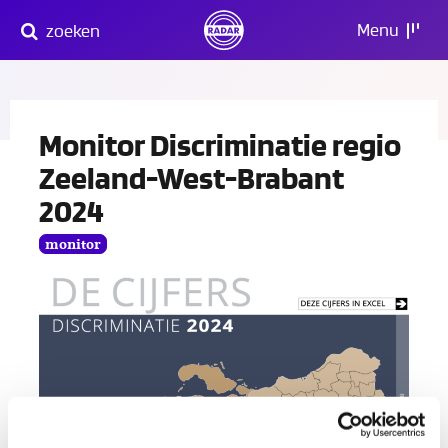
Direct
Menu
zoeken
naar
content
Monitor Discriminatie regio
Zeeland-West-Brabant
2024
monitor