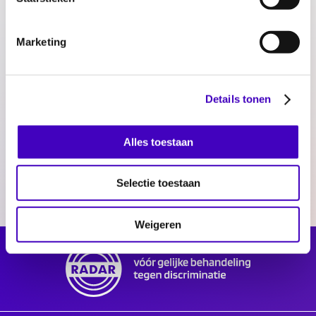
regio Zeeland-West-Brabant 2024
pdf
|
924,79 KB
Marketing
Details tonen
Delen:
Alles toestaan
Selectie toestaan
Weigeren