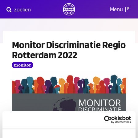
Direct
Menu
zoeken
naar
content
Monitor Discriminatie Regio
Rotterdam 2022
monitor