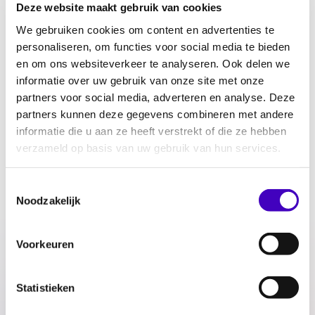
Deze website maakt gebruik van cookies
We gebruiken cookies om content en advertenties te
De
Monitor Discriminatie Regio Rotterdam
personaliseren, om functies voor social media te bieden
2022
geeft een overzicht van meldingen bij
en om ons websiteverkeer te analyseren. Ook delen we
antidiscriminatiebureaus en door de
informatie over uw gebruik van onze site met onze
politie geregistreerde discriminatie-
partners voor social media, adverteren en analyse. Deze
incidenten. Daarnaast wordt aandacht
partners kunnen deze gegevens combineren met andere
besteed aan verzoeken en oordelen bij het
informatie die u aan ze heeft verstrekt of die ze hebben
verzameld op basis van uw gebruik van hun services.
College voor de Rechten van de Mens.
Deze monitor bestaat uit een dynamisch
Toestemmingsselectie
Noodzakelijk
document, te lezen vanaf een mobiele
telefoon, een desktop pc, laptop of tablet. Klik
op de onderstaande link om de monitor te
Voorkeuren
lezen.
Statistieken
Monitor Discriminatie Regio Rotterdam 2022