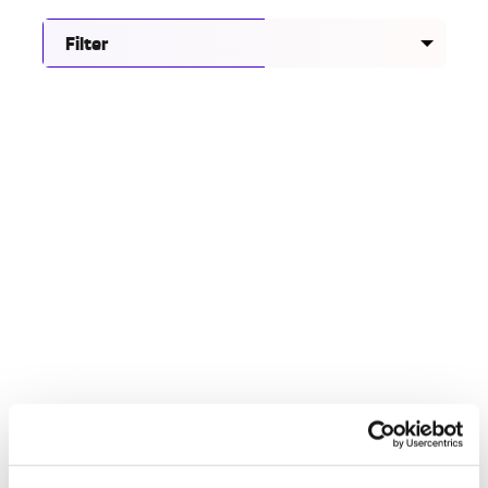
Filter
Onderzoek naar veilig en inclusief nachtleven in
Eindhoven
28.07.26
Maak kennis met het Groeikompas Gelijke
Behandeling voor gemeenten
06.07.26
Racisme hoort nergens thuis, ook niet in topsport
30.06.26