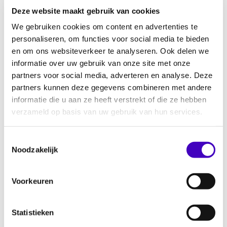
Deze website maakt gebruik van cookies
Bouwen aan neuro-inclusief werkgeverschap
We gebruiken cookies om content en advertenties te
29.06.26
personaliseren, om functies voor social media te bieden
en om ons websiteverkeer te analyseren. Ook delen we
informatie over uw gebruik van onze site met onze
Keti Koti 2026 vieren en herdenken met RADAR
partners voor social media, adverteren en analyse. Deze
25.06.26
partners kunnen deze gegevens combineren met andere
informatie die u aan ze heeft verstrekt of die ze hebben
verzameld op basis van uw gebruik van hun services.
Onderzoek naar inclusief nachtleven Eindhoven
23.06.26
Toestemmingsselectie
Noodzakelijk
Discriminatie in het voetbal melden via
Voorkeuren
Discriminatie
23.06.26
Statistieken