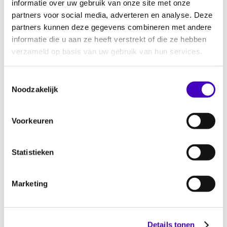
informatie over uw gebruik van onze site met onze
contact op met RADAR.
partners voor social media, adverteren en analyse. Deze
partners kunnen deze gegevens combineren met andere
Over Radar
informatie die u aan ze heeft verstrekt of die ze hebben
verzameld op basis van uw gebruik van hun services.
RADAR is een onafhankelijk bureau voor
klachten over discriminatie. Onze
Toestemmingsselectie
klachtbehandelaars registreren incidenten
Noodzakelijk
desgewenst anoniem en geven waar nodig
advies. Alle informatie die u met RADAR deelt
Voorkeuren
is strikt vertrouwelijk.
U kunt ons bereiken via:
Statistieken
Telefoon: 010 411 39 11
E-mail:
info@radar.nl
Marketing
WhatsApp: 06 -21968889
Of via het meldformulier op onze website.
Details tonen