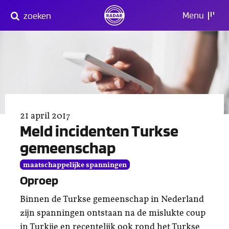
Direct
Menu
zoeken
naar
content
21 april 2017
Meld incidenten Turkse
gemeenschap
maatschappelijke spanningen
Oproep
Binnen de Turkse gemeenschap in Nederland
zijn spanningen ontstaan na de mislukte coup
in Turkije en recentelijk ook rond het Turkse