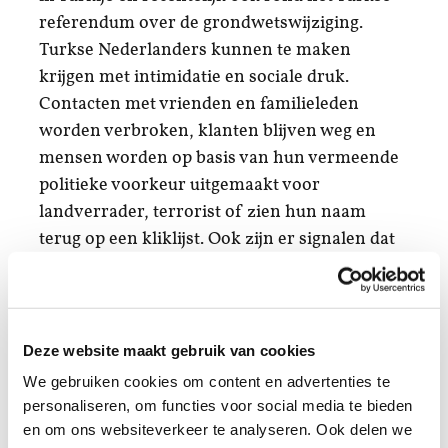
referendum over de grondwetswijziging.
Turkse Nederlanders kunnen te maken
krijgen met intimidatie en sociale druk.
Contacten met vrienden en familieleden
worden verbroken, klanten blijven weg en
mensen worden op basis van hun vermeende
politieke voorkeur uitgemaakt voor
landverrader, terrorist of zien hun naam
terug op een kliklijst. Ook zijn er signalen dat
Turkse Nederlanders bang zijn om naar
Turkije te reizen of vrezen voor het lot van
hun familieleden daar.
Deze website maakt gebruik van cookies
Herkent u deze voorbeelden? Krijgt u te
We gebruiken cookies om content en advertenties te
maken met intimidaties, bedreigingen,
personaliseren, om functies voor social media te bieden
beledigingen, discriminatie of heeft u het
en om ons websiteverkeer te analyseren. Ook delen we
gevoel te worden uitgesloten? Neem dan