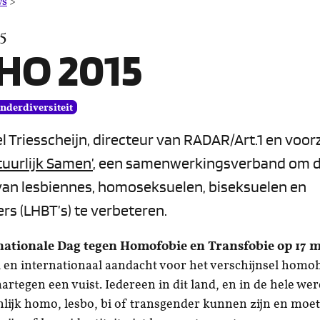
IDAHO
ws
>
2015
5
HO 2015
enderdiversiteit
el Triesscheijn, directeur van RADAR/Art.1 en voor
tuurlijk Samen’
, een samenwerkingsverband om 
 van lesbiennes, homoseksuelen, biseksuelen en
rs (LHBT’s) te verbeteren.
nationale Dag tegen Homofobie en Transfobie op 17 m
 en internationaal aandacht voor het verschijnsel homo
rtegen een vuist. Iedereen in dit land, en in de hele we
ijk homo, lesbo, bi of transgender kunnen zijn en moet 