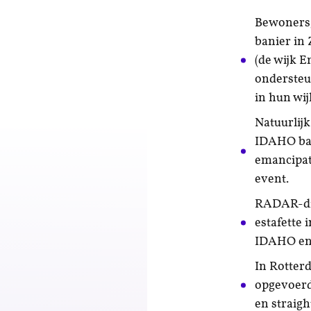
Bewonersg
banier in 
(de wijk 
ondersteun
in hun wij
Natuurlij
IDAHO ban
emancipa
event.
RADAR-dir
estafette
IDAHO en 
In Rotter
opgevoerd
en straig