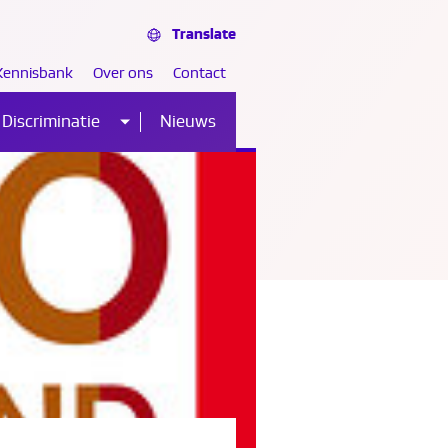
Translate
Kennisbank
Over ons
Contact
Discriminatie
Nieuws
Sub
nu
menu