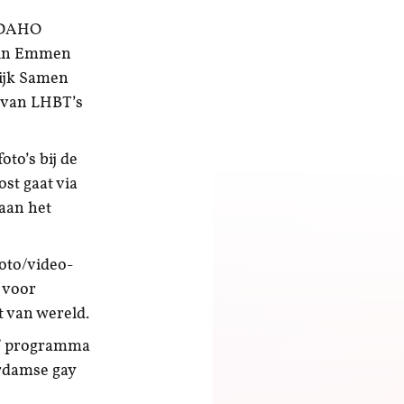
 IDAHO
, in Emmen
ijk Samen
d van LHBT’s
to’s bij de
st gaat via
aan het
oto/video-
 voor
 van wereld.
ief programma
erdamse gay