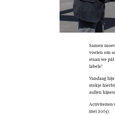
Samen moeten
voelen om ui
staan we pál
labels!
Vandaag hij
stokje hierb
zullen hijsen
Activiteiten
mei 2015):