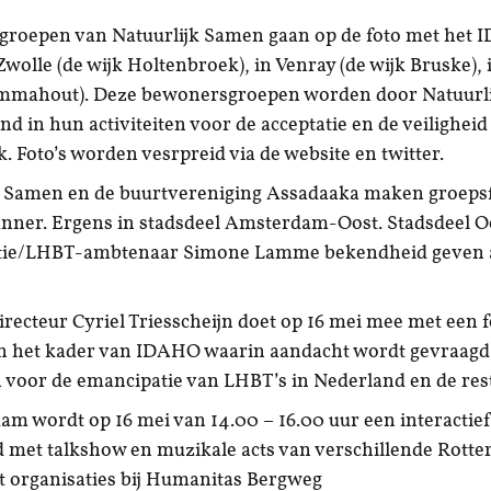
roepen van Natuurlijk Samen gaan op de foto met het
Zwolle (de wijk Holtenbroek), in Venray (de wijk Bruske)
Emmahout). Deze bewonersgroepen worden door Natuurl
d in hun activiteiten voor de acceptatie en de veilighei
k. Foto’s worden vesrpreid via de website en twitter.
k Samen en de buurtvereniging Assadaaka maken groepsfo
ner. Ergens in stadsdeel Amsterdam-Oost. Stadsdeel Oo
tie/LHBT-ambtenaar Simone Lamme bekendheid geven 
ecteur Cyriel Triesscheijn doet op 16 mei mee met een f
 in het kader van IDAHO waarin aandacht wordt gevraagd
voor de emancipatie van LHBT’s in Nederland en de rest
dam wordt op 16 mei van 14.00 – 16.00 uur een interact
 met talkshow en muzikale acts van verschillende Rott
ht organisaties bij Humanitas Bergweg