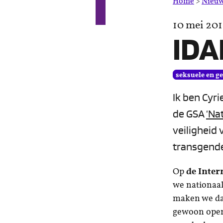
Home
>
Nieu
10 mei 201
IDA
seksuele en g
Ik ben Cyri
de GSA
‘Na
veiligheid
transgende
Op
de Inter
we nationaal
maken we daa
gewoon openl