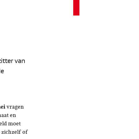
zitter van
de
ei
vragen
haat en
reld moet
zichzelf of