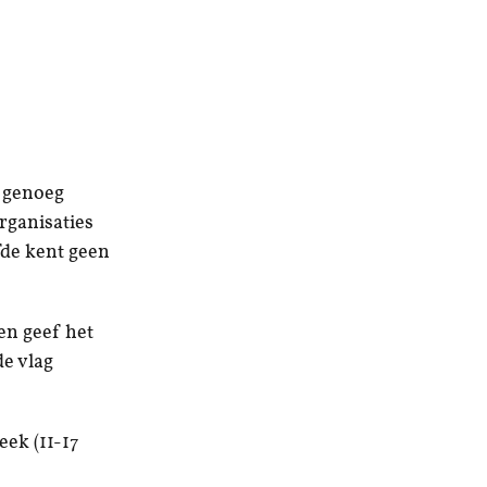
g genoeg
rganisaties
fde kent geen
en geef het
de vlag
eek (11-17