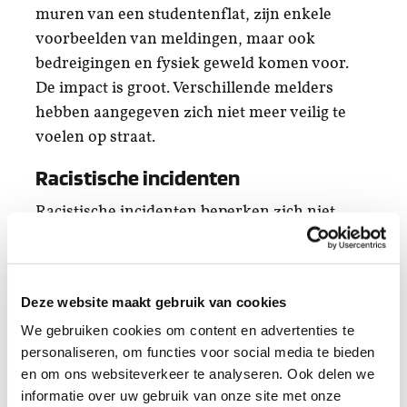
muren van een studentenflat, zijn enkele
voorbeelden van meldingen, maar ook
bedreigingen en fysiek geweld komen voor.
De impact is groot. Verschillende melders
hebben aangegeven zich niet meer veilig te
voelen op straat.
Racistische incidenten
Racistische incidenten beperken zich niet
alleen tot mensen met een Oost-Aziatisch
uiterlijk, ook mensen met Oost-Europese,
Turkse of Marokkaanse achtergrond hebben
Deze website maakt gebruik van cookies
melding gedaan. Er zijn verschillende
We gebruiken cookies om content en advertenties te
meldingen over het aanspreken en beboeten
personaliseren, om functies voor social media te bieden
van mensen met een donkere huidskleur
en om ons websiteverkeer te analyseren. Ook delen we
vanwege het samenscholingsverbod, terwijl
informatie over uw gebruik van onze site met onze