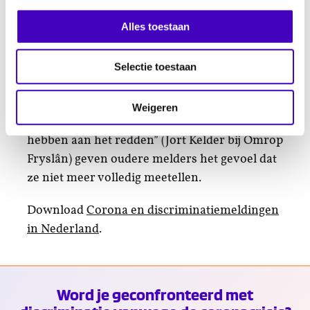
Kwetsende uitspraken
Alles toestaan
Het publieke debat over het recht op zorg als
de capaciteit van de ic’s onder druk komt te
staan, was voor met name ouderen aanleiding
Selectie toestaan
om contact op te nemen met een
antidiscriminatievoorziening. Uitspraken als
Weigeren
“We zijn 80-plussers die te dik zijn en gerookt
hebben aan het redden” (Jort Kelder bij Omrop
Fryslân) geven oudere melders het gevoel dat
ze niet meer volledig meetellen.
Download
Corona en discriminatiemeldingen
in Nederland
.
Word je geconfronteerd met