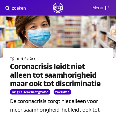
Direct
Menu
zoeken
naar
content
19 mei 2020
Coronacrisis leidt niet
alleen tot saamhorigheid
maar ook tot discriminatie
migratieachtergrond
racisme
De coronacrisis zorgt niet alleen voor
meer saamhorigheid, het leidt ook tot