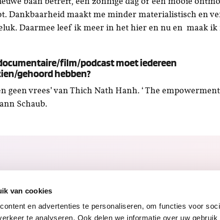
ieuwe baan betreft, een zonnige dag of een mooie ontmo
ot. Dankbaarheid maakt me minder materialistisch en ve
eluk. Daarmee leef ik meer in het hier en nu en maak i
documentaire/film/podcast moet iedereen
zien/gehoord hebben?
n geen vrees’ van Thich Nath Hanh. ‘ The empowerment 
ann Schaub.
ik van cookies
ontent en advertenties te personaliseren, om functies voor soci
erkeer te analyseren. Ook delen we informatie over uw gebruik