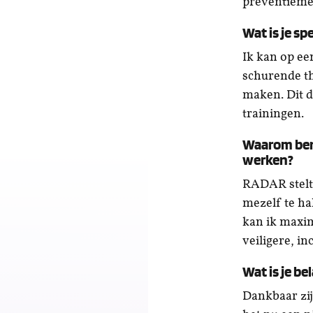
preventieme
Wat is je sp
Ik kan op ee
schurende t
maken. Dit do
trainingen.
Waarom ben
werken?
RADAR stelt m
mezelf te ha
kan ik maxim
veiligere, in
Wat is je bel
Dankbaar zij