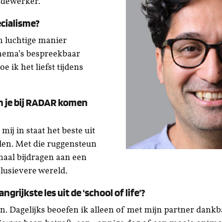
dewerker.
ecialisme?
n luchtige manier
hema’s bespreekbaar
e ik het liefst tijdens
 je bij RADAR komen
ij in staat het beste uit
len. Met die ruggensteun
aal bijdragen aan een
clusievere wereld.
angrijkste les uit de ‘school of life’?
n. Dagelijks beoefen ik alleen of met mijn partner dankb