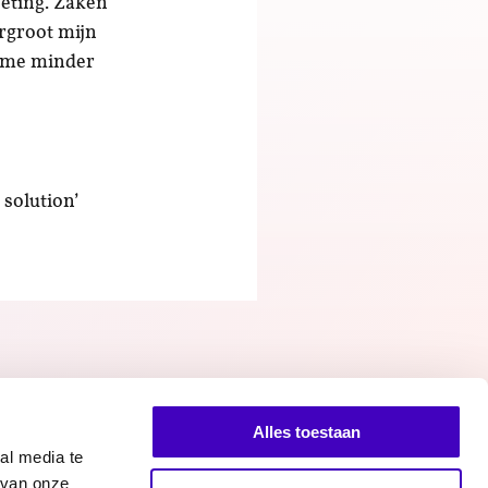
eting. Zaken
rgroot mijn
k me minder
solution’
Alles toestaan
al media te
 van onze