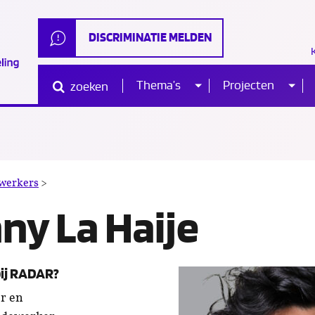
DISCRIMINATIE MELDEN
Thema’s
Projecten
zoeken
Sub
Sub
Waar
ben
je
naar
menu
me
op
zoek?
Danny
werkers
>
La
ny La Haije
Haije
bij RADAR?
er en