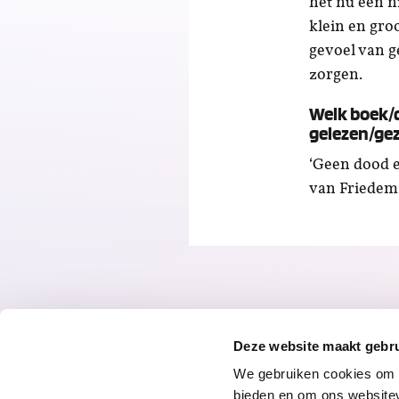
het nu een n
klein en gro
gevoel van g
zorgen.
Welk boek/
gelezen/ge
‘Geen dood e
van Friedem
Deze website maakt gebru
We gebruiken cookies om c
bieden en om ons websitev