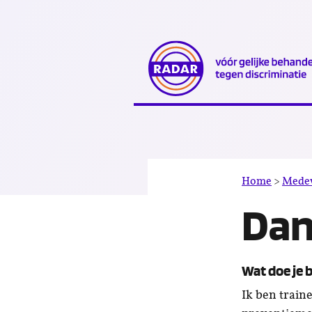
Direct
naar
content
Home
>
Mede
Dan
Wat doe je 
Ik ben train