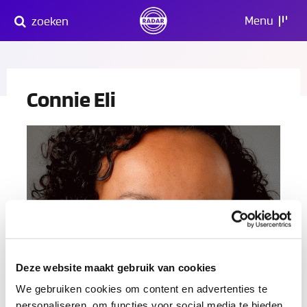
Direct
Menu
zoeken
naar
content
Connie Eli
Deze website maakt gebruik van cookies
We gebruiken cookies om content en advertenties te
personaliseren, om functies voor social media te bieden