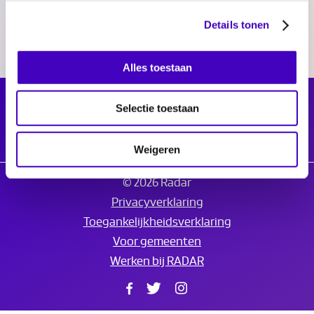
en/of als interim-manager of -directeur.
Details tonen
Alles toestaan
Selectie toestaan
Weigeren
© 2026 Radar
Privacyverklaring
Toegankelijkheidsverklaring
Voor gemeenten
Werken bij RADAR
Facebook
Twitter
Instagram