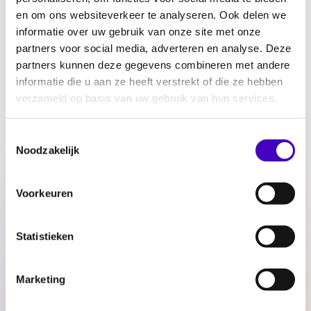
en om ons websiteverkeer te analyseren. Ook delen we
informatie over uw gebruik van onze site met onze
partners voor social media, adverteren en analyse. Deze
partners kunnen deze gegevens combineren met andere
informatie die u aan ze heeft verstrekt of die ze hebben
Connie Eli is lid van de raad van toezicht. Haar
verzameld op basis van uw gebruik van hun services.
aandachtsgebied is communicatie en
marketing.
Toestemmingsselectie
Noodzakelijk
De professionele wortels van Connie Eli liggen
in communicatie en marketing. Tijdens haar
Voorkeuren
loopbaan ontwikkelde zij zich verder in de
richting van algemeen management,
Statistieken
organisatie-ontwikkeling en klantgericht
innoveren. Ze is gespecialiseerd in het
versterken van organisaties die in beweging
Marketing
zijn of komen, in de rol van extern adviseur