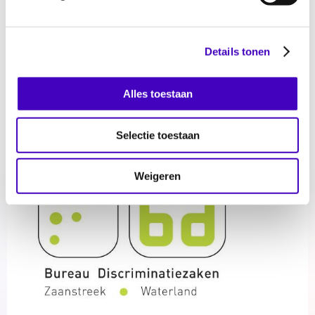
Wanneer:
maandag 15 maart, van 16.00 –
17.00 uur
Wat:
lezing
Details tonen
Waar:
online via webinargeek
Toegang:
gratis, maar
meld je even aan via
Alles toestaan
deze link
.
Georganiseerd door:
BD
Zaanstreek/Waterland
Selectie toestaan
Weigeren