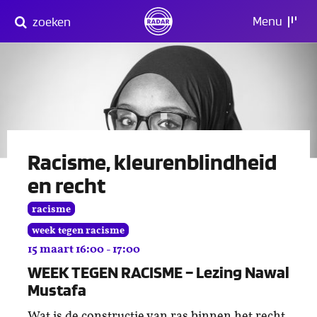
Direct
Menu
zoeken
naar
content
Racisme, kleurenblindheid
en recht
racisme
week tegen racisme
15 maart 16:00 - 17:00
WEEK TEGEN RACISME – Lezing Nawal
Mustafa
Wat is de constructie van ras binnen het recht