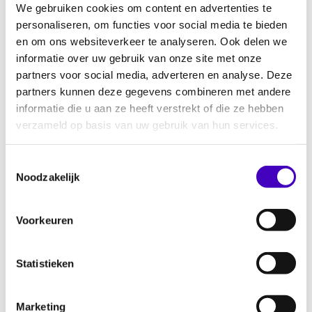
We gebruiken cookies om content en advertenties te
promotieonderzoeker binnen het door het
personaliseren, om functies voor social media te bieden
ERC gefinancierde Euromix-project van prof.
en om ons websiteverkeer te analyseren. Ook delen we
Betty de Hart aan de Vrije Universiteit
informatie over uw gebruik van onze site met onze
Amsterdam. Haar promotieonderzoek richt
partners voor social media, adverteren en analyse. Deze
zich op de historische regulering van
partners kunnen deze gegevens combineren met andere
informatie die u aan ze heeft verstrekt of die ze hebben
interraciale intimiteit in het Verenigd
verzameld op basis van uw gebruik van hun services.
Koninkrijk in 1950-1970. Nawal is
maatschappelijk actief op gebied van
Toestemmingsselectie
antiracisme, islamofobie en feminisme. In die
Noodzakelijk
hoedanigheid is zij medeoprichter van
S.P.E.A.K, een collectief tegen racisme,
Voorkeuren
islamofobie en genderongelijkheid. Nawal is
verder strategisch adviseur bij Bureau Clara
Wichman.
Statistieken
Praktische informatie
Marketing